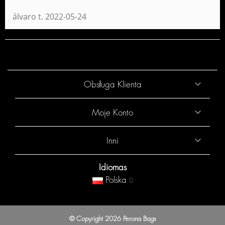
álvaro t.
2022-05-24
Obsługa Klienta

Moje Konto

Inni

Idiomas
Polska
© Copyright 2026 Perona Bags