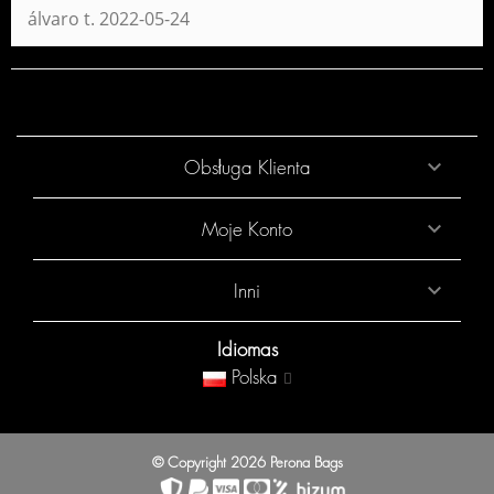
álvaro t.
2022-05-24
Obsługa Klienta

Moje Konto

Inni

Idiomas
Polska
© Copyright 2026 Perona Bags