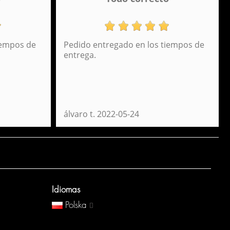
iempos de
Pedido entregado en los tiempos de
entrega.
álvaro t.
2022-05-24
Idiomas
Polska