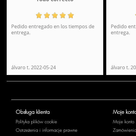
Pedido entregado en los tiempos de
Pedido ent
entrega.
entrega.
álvaro t.
2022-05-24
álvaro t.
20
Obsługa klienta
Moje kont
Polityka plików cookie
Moje konto
Ostrzeżenia i informacje prawne
Zamówieni