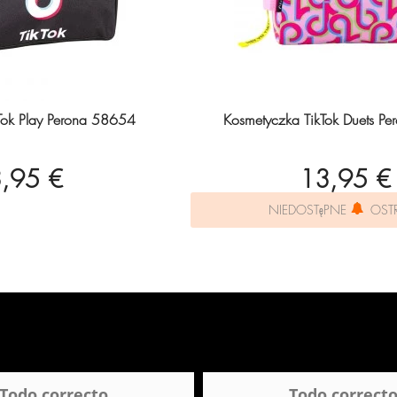
Tok Play Perona 58654
Kosmetyczka TikTok Duets P
,95 €
13,95 €
NIEDOSTęPNE
OST
Todo correcto
Todo correct