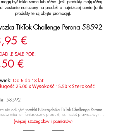
 mogą być takie same lub różne. Jeśli produkty mają różną
at zostanie naliczony na produkt o najniższej cenie (o ile
produkty te są objęte promocją).
yczka TikTok Challenge Perona 58592
,95 €
DAD LE SALE POR:
,50 €
 wiek:
Od 6 do 18 lat
ługość 25.00 x Wysokość 15.50 x Szerokość
nie: 58592
zcze nie odkryłeś
torebki Niezbędnika TikTok Challenge Perona
musisz mieć ten fantastyczny produkt, jeśli jesteś prawdziwym...
(więcej szczegółów i pomiarów)