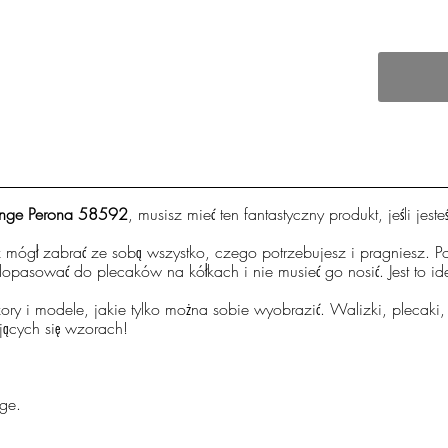
lenge Perona 58592
, musisz mieć ten fantastyczny produkt, jeśli jes
z mógł zabrać ze sobą wszystko, czego potrzebujesz i pragniesz. P
opasować do plecaków na kółkach i nie musieć go nosić. Jest to id
ory i modele, jakie tylko można sobie wyobrazić. Walizki, plecaki,
jących się wzorach!
nge.