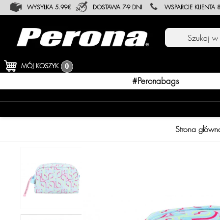
WYSYŁKA 5.99€
DOSTAWA 7-9 DNI
WSPARCIE KLIENTA 8
MÓJ KOSZYK
0
#peronabags
Strona główn