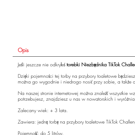
Opis
Jeśli jeszcze nie odkryłeś
torebki Niezbędnika TikTok Chal
Dzięki pojemności tej torby na przybory toaletowe będzies
można go wygodnie i niedrogo nosić przy sobie, a także d
Na naszej stronie internetowej można znaleźć wszystkie wz
potrzebujesz, znajdziesz u nas w nowatorskich i wyróżnia
Zalecany wiek: + 3 lata.
Zawiera: jedną torbę na przybory toaletowe TikTok Challe
Pojemność: do 5 litrów.