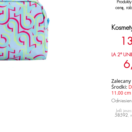
Produkty
cenę, rab
Kosmet
13
LA 2ª UNI
6
Zalecany
Środki:
D
11.00 cm
Odniesie
Jeśli jes
58592
, 