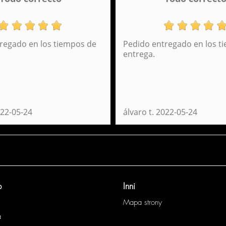
regado en los tiempos de
Pedido entregado en los t
entrega.
22-05-24
álvaro t.
2022-05-24
o
Inni
Mapa strony
a