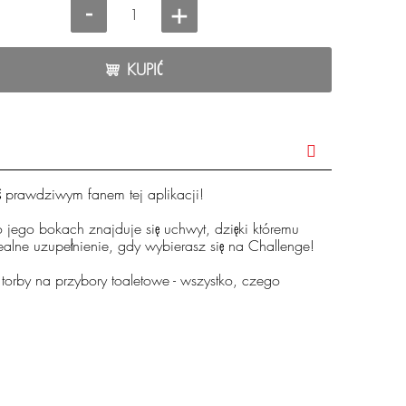
-
+
KUPIĆ
teś prawdziwym fanem tej aplikacji!
o jego bokach znajduje się uchwyt, dzięki któremu
ealne uzupełnienie, gdy wybierasz się na Challenge!
 torby na przybory toaletowe - wszystko, czego