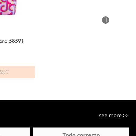
erona 58591
RZEC
see more >>
o
Todo correcto