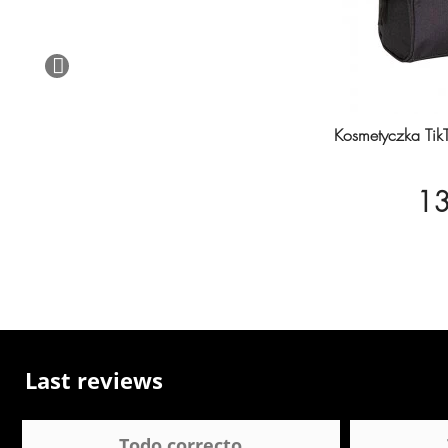
Kosmetyczka Tik
13
Last reviews
Todo correcto