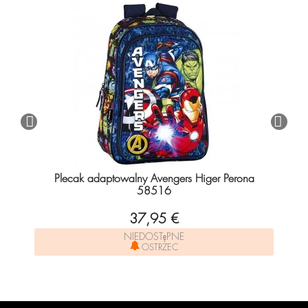
Plecak adaptowalny Avengers Higer Perona
58516
37,95 €
NIEDOSTęPNE
OSTRZEC