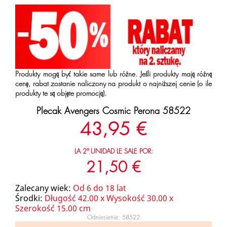
Produkty mogą być takie same lub różne. Jeśli produkty mają różną
cenę, rabat zostanie naliczony na produkt o najniższej cenie (o ile
produkty te są objęte promocją).
Plecak Avengers Cosmic Perona 58522
43,95 €
LA 2ª UNIDAD LE SALE POR:
21,50 €
Zalecany wiek:
Od 6 do 18 lat
Środki:
Długość 42.00 x Wysokość 30.00 x
Szerokość 15.00 cm
Odniesienie: 58522