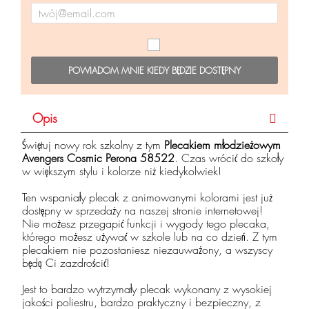
POWIADOM MNIE KIEDY BĘDZIE DOSTĘPNY
Opis
Świętuj nowy rok szkolny z tym
Plecakiem młodzieżowym
Avengers Cosmic Perona 58522
. Czas wrócić do szkoły
w większym stylu i kolorze niż kiedykolwiek!
Ten wspaniały plecak z animowanymi kolorami jest już
dostępny w sprzedaży na naszej stronie internetowej!
Nie możesz przegapić funkcji i wygody tego plecaka,
którego możesz używać w szkole lub na co dzień. Z tym
plecakiem nie pozostaniesz niezauważony, a wszyscy
będą Ci zazdrościć!
Jest to bardzo wytrzymały plecak wykonany z wysokiej
jakości poliestru, bardzo praktyczny i bezpieczny, z