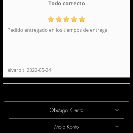
Todo correcto
Pedido entregado en los tiempos de entrega.
Plecak Daypack Niagra Perona 54352
40,95 €
álvaro t.
2022-05-24
Obsługa Klienta

Moje Konto
