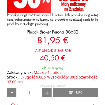
Produkty mogą być takie same lub różne. Jeśli produkty mają różną
cenę, rabat zostanie naliczony na produkt o najniższej cenie (o ile
produkty te są objęte promocją).
Plecak Broker Perona 56652
81,95 €
LA 2ª UNIDAD LE SALE POR:
40,50 €
Free Shipping
Zalecany wiek:
Más de 14 años
Środki:
Długość 9.00 x Wysokość 51.00 x Szerokość
37.00 cm
Odniesienie: 56652
-
+
KUPIĆ