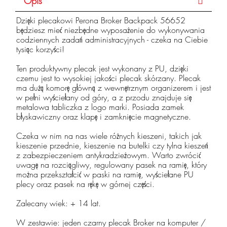
Opis
Dzięki plecakowi Perona Broker Backpack 56652
będziesz mieć niezbędne wyposażenie do wykonywania
codziennych zadań administracyjnych - czeka na Ciebie
tysiąc korzyści!
Ten produktywny plecak jest wykonany z PU, dzięki
czemu jest to wysokiej jakości plecak skórzany. Plecak
ma dużą komorę główną z wewnętrznym organizerem i jest
w pełni wyściełany od góry, a z przodu znajduje się
metalowa tabliczka z logo marki. Posiada zamek
błyskawiczny oraz klapę i zamknięcie magnetyczne.
Czeka w nim na nas wiele różnych kieszeni, takich jak
kieszenie przednie, kieszenie na butelki czy tylna kieszeń
z zabezpieczeniem antykradzieżowym. Warto zwrócić
uwagę na rozciągliwy, regulowany pasek na ramię, który
można przekształcić w paski na ramię, wyściełane PU
plecy oraz pasek na rękę w górnej części.
Zalecany wiek: + 14 lat.
W zestawie: jeden czarny plecak Broker na komputer /