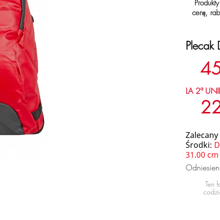
Produkty
cenę, rab
Plecak
45
LA 2ª UNI
22
Zalecany
Środki:
D
31.00 cm
Odniesie
Ten 
codzi