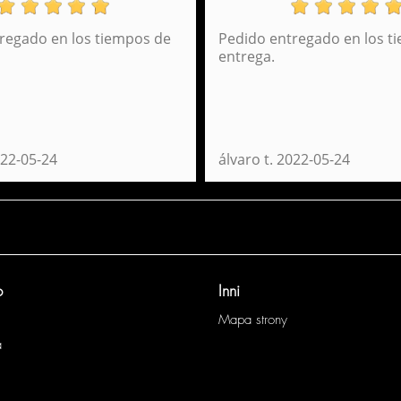
regado en los tiempos de
Pedido entregado en los t
Plecak z uchwytem czerwony Norway Perona
P
entrega.
56120
34,95 €
NIEDOSTęPNE
OSTRZEC
22-05-24
álvaro t.
2022-05-24
o
Inni
Mapa strony
a