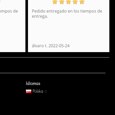
iempos de
Pedido entregado en los tiempos de
lecak Daypack Predator Perona 51846
entrega.
23,95 €
álvaro t.
2022-05-24
Idiomas
Polska