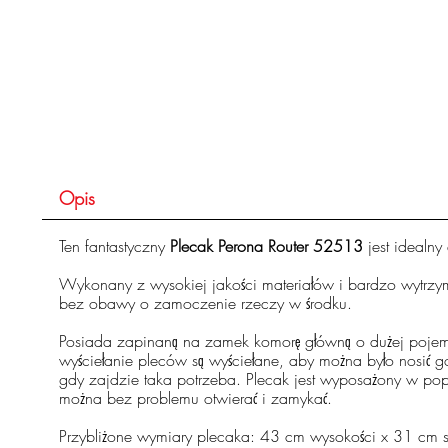
Opis
Ten fantastyczny
Plecak Perona Router 52513
jest idealny
Wykonany z wysokiej jakości materiałów i bardzo wytrzy
bez obawy o zamoczenie rzeczy w środku.
Posiada zapinaną na zamek komorę główną o dużej pojemno
wyściełanie pleców są wyściełane, aby można było nosić 
gdy zajdzie taka potrzeba. Plecak jest wyposażony w popr
można bez problemu otwierać i zamykać.
Przybliżone wymiary plecaka: 43 cm wysokości x 31 cm s