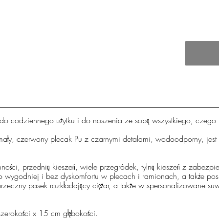
 do codziennego użytku i do noszenia ze sobą wszystkiego, czego 
mały, czerwony plecak Pu z czarnymi detalami, wodoodporny, jest
ści, przednią kieszeń, wiele przegródek, tylną kieszeń z zabezp
go wygodniej i bez dyskomfortu w plecach i ramionach, a także pos
zeczny pasek rozkładający ciężar, a także w spersonalizowane suwa
zerokości x 15 cm głębokości.