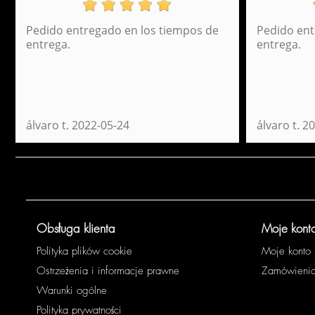
Pedido entregado en los tiempos de
Pedido ent
Plecak Daypack Elegance Perona 52515
entrega.
entrega.
45,95 €
álvaro t.
2022-05-24
álvaro t.
20
Obsługa klienta
Moje kont
Polityka plików cookie
Moje konto
Ostrzeżenia i informacje prawne
Zamówieni
Warunki ogólne
Polityka prywatności