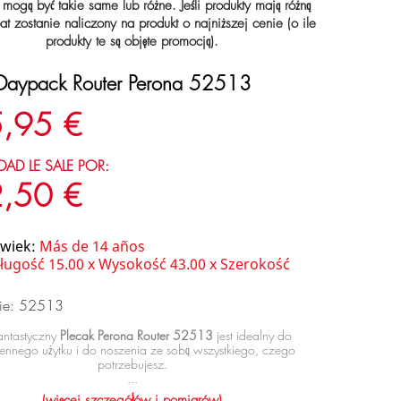
 mogą być takie same lub różne. Jeśli produkty mają różną
at zostanie naliczony na produkt o najniższej cenie (o ile
produkty te są objęte promocją).
 Daypack Router Perona 52513
,95 €
DAD LE SALE POR:
,50 €
 wiek:
Más de 14 años
ługość 15.00 x Wysokość 43.00 x Szerokość
nie: 52513
fantastyczny
Plecak Perona Router 52513
jest idealny do
ennego użytku i do noszenia ze sobą wszystkiego, czego
potrzebujesz.
...
(więcej szczegółów i pomiarów)