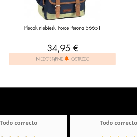
Plecak niebieski Force Perona 56651
34,95 €
NIEDOSTęPNE
OSTRZEC
Todo correcto
Todo correct